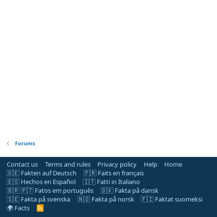
Forums
Contact us
Terms and rules
Privacy policy
Help
Home
🇩🇪 Fakten auf Deutsch
🇫🇷 Faits en français
🇪🇸 Hechos en Español
🇮🇹 Fatti in Italiano
🇧🇷 🇵🇹 Fatos em português
🇩🇰 Fakta på dansk
🇸🇪 Fakta på svenska
🇳🇴 Fakta på norsk
🇫🇮 Faktat suomeksi
🌍 Facts
R
S