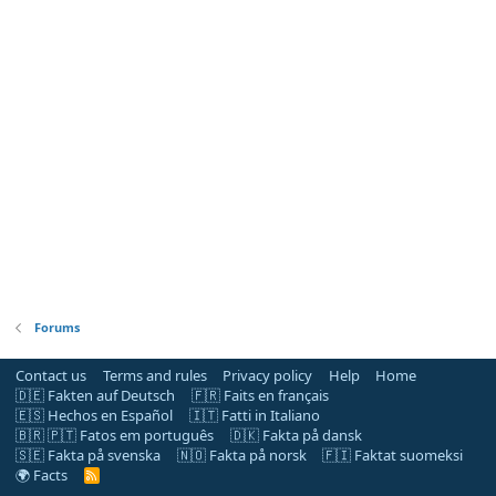
Forums
Contact us
Terms and rules
Privacy policy
Help
Home
🇩🇪 Fakten auf Deutsch
🇫🇷 Faits en français
🇪🇸 Hechos en Español
🇮🇹 Fatti in Italiano
🇧🇷 🇵🇹 Fatos em português
🇩🇰 Fakta på dansk
🇸🇪 Fakta på svenska
🇳🇴 Fakta på norsk
🇫🇮 Faktat suomeksi
🌍 Facts
R
S