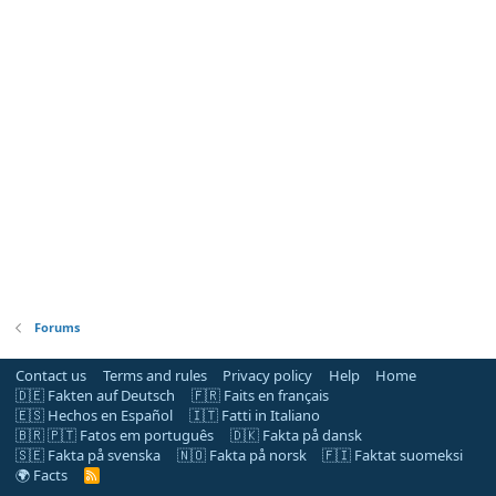
Forums
Contact us
Terms and rules
Privacy policy
Help
Home
🇩🇪 Fakten auf Deutsch
🇫🇷 Faits en français
🇪🇸 Hechos en Español
🇮🇹 Fatti in Italiano
🇧🇷 🇵🇹 Fatos em português
🇩🇰 Fakta på dansk
🇸🇪 Fakta på svenska
🇳🇴 Fakta på norsk
🇫🇮 Faktat suomeksi
🌍 Facts
R
S