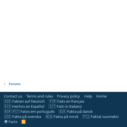
Forums
Contact us
Terms and rules
Privacy policy
Help
Home
🇩🇪 Fakten auf Deutsch
🇫🇷 Faits en français
🇪🇸 Hechos en Español
🇮🇹 Fatti in Italiano
🇧🇷 🇵🇹 Fatos em português
🇩🇰 Fakta på dansk
🇸🇪 Fakta på svenska
🇳🇴 Fakta på norsk
🇫🇮 Faktat suomeksi
🌍 Facts
R
S