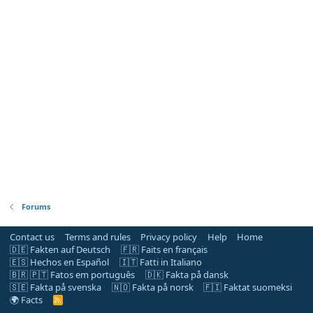
Forums
Contact us
Terms and rules
Privacy policy
Help
Home
🇩🇪 Fakten auf Deutsch
🇫🇷 Faits en français
🇪🇸 Hechos en Español
🇮🇹 Fatti in Italiano
🇧🇷 🇵🇹 Fatos em português
🇩🇰 Fakta på dansk
🇸🇪 Fakta på svenska
🇳🇴 Fakta på norsk
🇫🇮 Faktat suomeksi
🌍 Facts
R
S