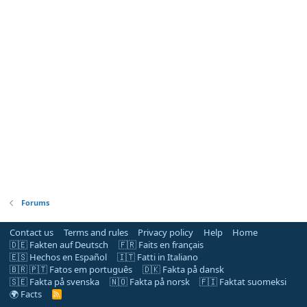
Forums
Contact us
Terms and rules
Privacy policy
Help
Home
🇩🇪 Fakten auf Deutsch
🇫🇷 Faits en français
🇪🇸 Hechos en Español
🇮🇹 Fatti in Italiano
🇧🇷 🇵🇹 Fatos em português
🇩🇰 Fakta på dansk
🇸🇪 Fakta på svenska
🇳🇴 Fakta på norsk
🇫🇮 Faktat suomeksi
🌍 Facts
R
S