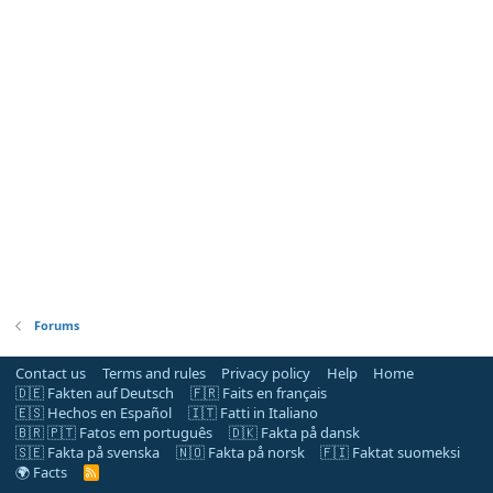
Forums
Contact us
Terms and rules
Privacy policy
Help
Home
🇩🇪 Fakten auf Deutsch
🇫🇷 Faits en français
🇪🇸 Hechos en Español
🇮🇹 Fatti in Italiano
🇧🇷 🇵🇹 Fatos em português
🇩🇰 Fakta på dansk
🇸🇪 Fakta på svenska
🇳🇴 Fakta på norsk
🇫🇮 Faktat suomeksi
🌍 Facts
R
S