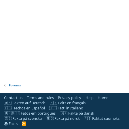
Forums
Contact us
Terms and rules
Privacy policy
Help
Home
🇩🇪 Fakten auf Deutsch
🇫🇷 Faits en français
🇪🇸 Hechos en Español
🇮🇹 Fatti in Italiano
🇧🇷 🇵🇹 Fatos em português
🇩🇰 Fakta på dansk
🇸🇪 Fakta på svenska
🇳🇴 Fakta på norsk
🇫🇮 Faktat suomeksi
🌍 Facts
R
S