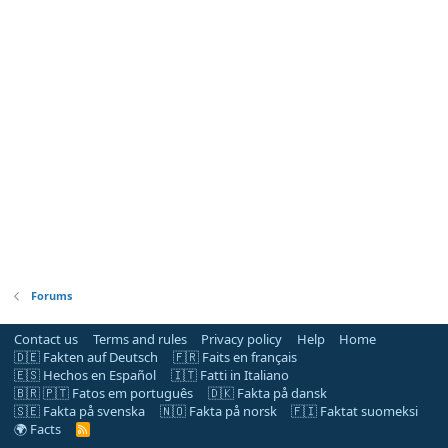
Forums
Contact us
Terms and rules
Privacy policy
Help
Home
🇩🇪 Fakten auf Deutsch
🇫🇷 Faits en français
🇪🇸 Hechos en Español
🇮🇹 Fatti in Italiano
🇧🇷 🇵🇹 Fatos em português
🇩🇰 Fakta på dansk
🇸🇪 Fakta på svenska
🇳🇴 Fakta på norsk
🇫🇮 Faktat suomeksi
🌍 Facts
R
S