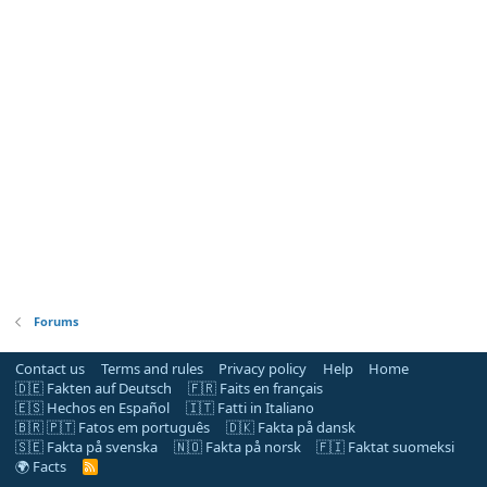
Forums
Contact us
Terms and rules
Privacy policy
Help
Home
🇩🇪 Fakten auf Deutsch
🇫🇷 Faits en français
🇪🇸 Hechos en Español
🇮🇹 Fatti in Italiano
🇧🇷 🇵🇹 Fatos em português
🇩🇰 Fakta på dansk
🇸🇪 Fakta på svenska
🇳🇴 Fakta på norsk
🇫🇮 Faktat suomeksi
🌍 Facts
R
S