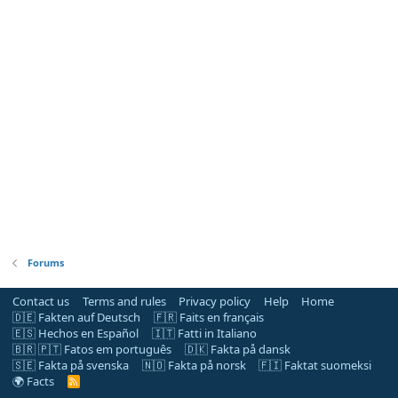
Forums
Contact us
Terms and rules
Privacy policy
Help
Home
🇩🇪 Fakten auf Deutsch
🇫🇷 Faits en français
🇪🇸 Hechos en Español
🇮🇹 Fatti in Italiano
🇧🇷 🇵🇹 Fatos em português
🇩🇰 Fakta på dansk
🇸🇪 Fakta på svenska
🇳🇴 Fakta på norsk
🇫🇮 Faktat suomeksi
🌍 Facts
R
S