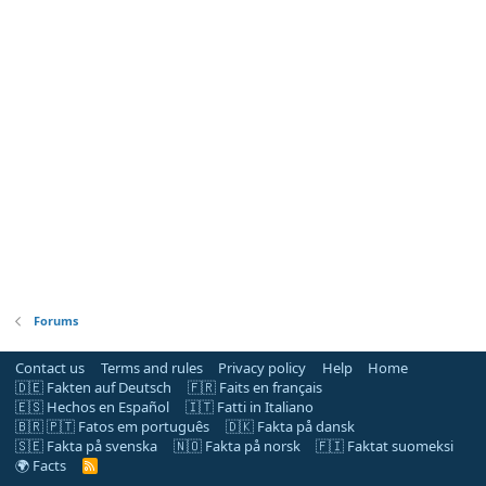
Forums
Contact us
Terms and rules
Privacy policy
Help
Home
🇩🇪 Fakten auf Deutsch
🇫🇷 Faits en français
🇪🇸 Hechos en Español
🇮🇹 Fatti in Italiano
🇧🇷 🇵🇹 Fatos em português
🇩🇰 Fakta på dansk
🇸🇪 Fakta på svenska
🇳🇴 Fakta på norsk
🇫🇮 Faktat suomeksi
🌍 Facts
R
S