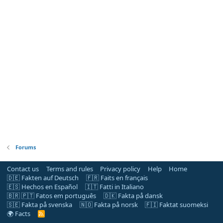
Forums
Contact us
Terms and rules
Privacy policy
Help
Home
🇩🇪 Fakten auf Deutsch
🇫🇷 Faits en français
🇪🇸 Hechos en Español
🇮🇹 Fatti in Italiano
🇧🇷 🇵🇹 Fatos em português
🇩🇰 Fakta på dansk
🇸🇪 Fakta på svenska
🇳🇴 Fakta på norsk
🇫🇮 Faktat suomeksi
🌍 Facts
R
S