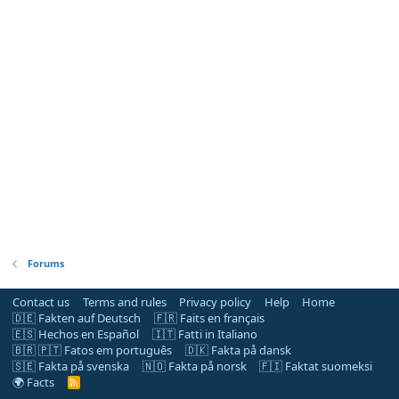
Forums
Contact us
Terms and rules
Privacy policy
Help
Home
🇩🇪 Fakten auf Deutsch
🇫🇷 Faits en français
🇪🇸 Hechos en Español
🇮🇹 Fatti in Italiano
🇧🇷 🇵🇹 Fatos em português
🇩🇰 Fakta på dansk
🇸🇪 Fakta på svenska
🇳🇴 Fakta på norsk
🇫🇮 Faktat suomeksi
🌍 Facts
R
S