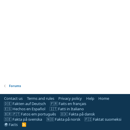
Forums
Contact us
Terms and rules
Privacy policy
Help
Home
🇩🇪 Fakten auf Deutsch
🇫🇷 Faits en français
🇪🇸 Hechos en Español
🇮🇹 Fatti in Italiano
🇧🇷 🇵🇹 Fatos em português
🇩🇰 Fakta på dansk
🇸🇪 Fakta på svenska
🇳🇴 Fakta på norsk
🇫🇮 Faktat suomeksi
🌍 Facts
R
S