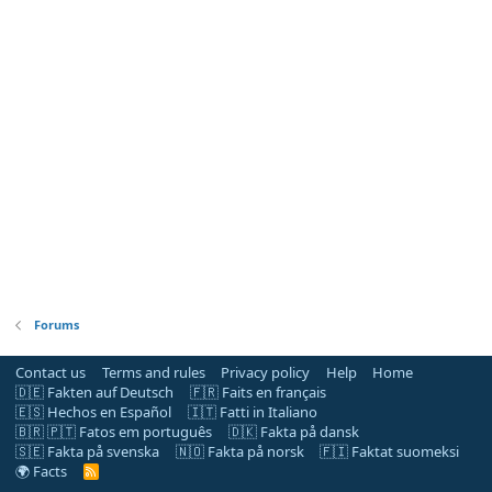
Forums
Contact us
Terms and rules
Privacy policy
Help
Home
🇩🇪 Fakten auf Deutsch
🇫🇷 Faits en français
🇪🇸 Hechos en Español
🇮🇹 Fatti in Italiano
🇧🇷 🇵🇹 Fatos em português
🇩🇰 Fakta på dansk
🇸🇪 Fakta på svenska
🇳🇴 Fakta på norsk
🇫🇮 Faktat suomeksi
🌍 Facts
R
S