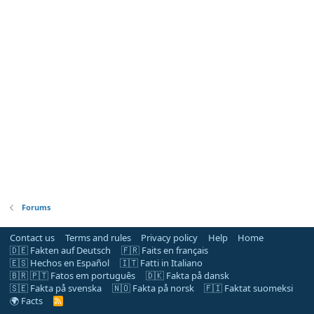
Forums
Contact us
Terms and rules
Privacy policy
Help
Home
🇩🇪 Fakten auf Deutsch
🇫🇷 Faits en français
🇪🇸 Hechos en Español
🇮🇹 Fatti in Italiano
🇧🇷 🇵🇹 Fatos em português
🇩🇰 Fakta på dansk
🇸🇪 Fakta på svenska
🇳🇴 Fakta på norsk
🇫🇮 Faktat suomeksi
🌍 Facts
R
S