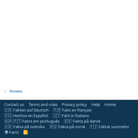
Forums
Contact us
Terms and rules
Privacy policy
Help
Home
🇩🇪 Fakten auf Deutsch
🇫🇷 Faits en français
🇪🇸 Hechos en Español
🇮🇹 Fatti in Italiano
🇧🇷 🇵🇹 Fatos em português
🇩🇰 Fakta på dansk
🇸🇪 Fakta på svenska
🇳🇴 Fakta på norsk
🇫🇮 Faktat suomeksi
🌍 Facts
R
S