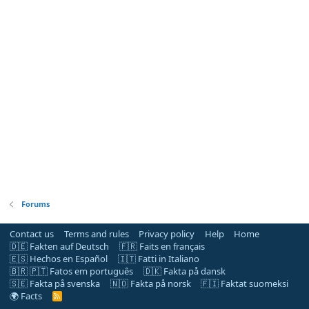
Forums
Contact us
Terms and rules
Privacy policy
Help
Home
🇩🇪 Fakten auf Deutsch
🇫🇷 Faits en français
🇪🇸 Hechos en Español
🇮🇹 Fatti in Italiano
🇧🇷 🇵🇹 Fatos em português
🇩🇰 Fakta på dansk
🇸🇪 Fakta på svenska
🇳🇴 Fakta på norsk
🇫🇮 Faktat suomeksi
🌍 Facts
R
S