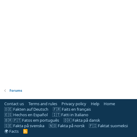
Forums
Contact us
Terms and rules
Privacy policy
Help
Home
🇩🇪 Fakten auf Deutsch
🇫🇷 Faits en français
🇪🇸 Hechos en Español
🇮🇹 Fatti in Italiano
🇧🇷 🇵🇹 Fatos em português
🇩🇰 Fakta på dansk
🇸🇪 Fakta på svenska
🇳🇴 Fakta på norsk
🇫🇮 Faktat suomeksi
🌍 Facts
R
S