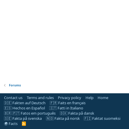
Forums
Contact us
Terms and rules
Privacy policy
Help
Home
🇩🇪 Fakten auf Deutsch
🇫🇷 Faits en français
🇪🇸 Hechos en Español
🇮🇹 Fatti in Italiano
🇧🇷 🇵🇹 Fatos em português
🇩🇰 Fakta på dansk
🇸🇪 Fakta på svenska
🇳🇴 Fakta på norsk
🇫🇮 Faktat suomeksi
🌍 Facts
R
S