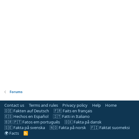
Forums
Contact us
Terms and rules
Privacy policy
Help
Home
🇩🇪 Fakten auf Deutsch
🇫🇷 Faits en français
🇪🇸 Hechos en Español
🇮🇹 Fatti in Italiano
🇧🇷 🇵🇹 Fatos em português
🇩🇰 Fakta på dansk
🇸🇪 Fakta på svenska
🇳🇴 Fakta på norsk
🇫🇮 Faktat suomeksi
🌍 Facts
R
S