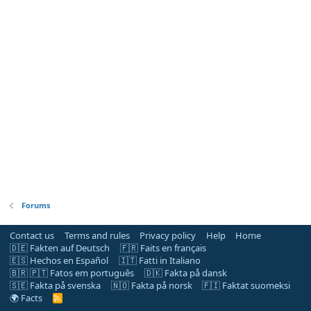
Forums
Contact us
Terms and rules
Privacy policy
Help
Home
🇩🇪 Fakten auf Deutsch
🇫🇷 Faits en français
🇪🇸 Hechos en Español
🇮🇹 Fatti in Italiano
🇧🇷 🇵🇹 Fatos em português
🇩🇰 Fakta på dansk
🇸🇪 Fakta på svenska
🇳🇴 Fakta på norsk
🇫🇮 Faktat suomeksi
🌍 Facts
R
S