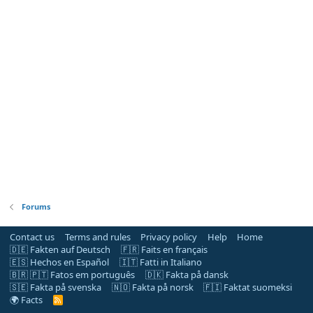
Forums
Contact us
Terms and rules
Privacy policy
Help
Home
🇩🇪 Fakten auf Deutsch
🇫🇷 Faits en français
🇪🇸 Hechos en Español
🇮🇹 Fatti in Italiano
🇧🇷 🇵🇹 Fatos em português
🇩🇰 Fakta på dansk
🇸🇪 Fakta på svenska
🇳🇴 Fakta på norsk
🇫🇮 Faktat suomeksi
🌍 Facts
R
S