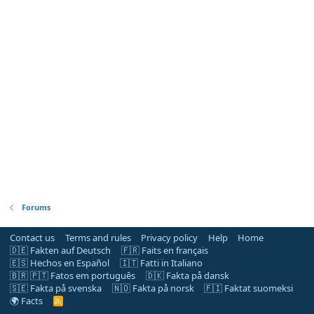
Forums
Contact us
Terms and rules
Privacy policy
Help
Home
🇩🇪 Fakten auf Deutsch
🇫🇷 Faits en français
🇪🇸 Hechos en Español
🇮🇹 Fatti in Italiano
🇧🇷 🇵🇹 Fatos em português
🇩🇰 Fakta på dansk
🇸🇪 Fakta på svenska
🇳🇴 Fakta på norsk
🇫🇮 Faktat suomeksi
🌍 Facts
R
S