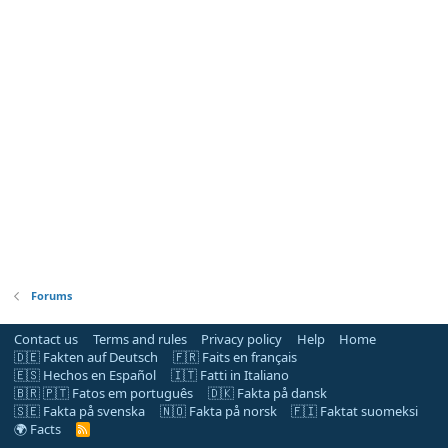
Forums
Contact us
Terms and rules
Privacy policy
Help
Home
🇩🇪 Fakten auf Deutsch
🇫🇷 Faits en français
🇪🇸 Hechos en Español
🇮🇹 Fatti in Italiano
🇧🇷 🇵🇹 Fatos em português
🇩🇰 Fakta på dansk
🇸🇪 Fakta på svenska
🇳🇴 Fakta på norsk
🇫🇮 Faktat suomeksi
🌍 Facts
R
S