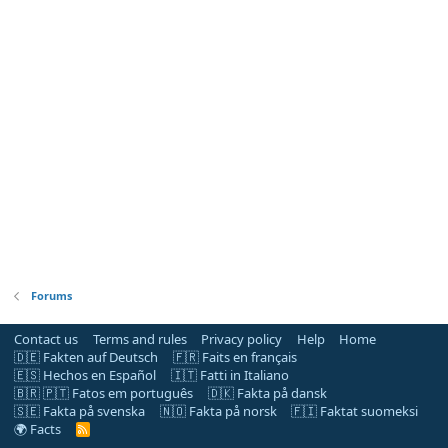
Forums
Contact us
Terms and rules
Privacy policy
Help
Home
🇩🇪 Fakten auf Deutsch
🇫🇷 Faits en français
🇪🇸 Hechos en Español
🇮🇹 Fatti in Italiano
🇧🇷 🇵🇹 Fatos em português
🇩🇰 Fakta på dansk
🇸🇪 Fakta på svenska
🇳🇴 Fakta på norsk
🇫🇮 Faktat suomeksi
🌍 Facts
R
S