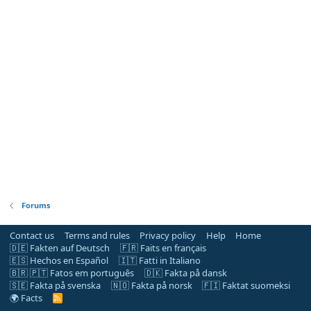
Forums
Contact us
Terms and rules
Privacy policy
Help
Home
🇩🇪 Fakten auf Deutsch
🇫🇷 Faits en français
🇪🇸 Hechos en Español
🇮🇹 Fatti in Italiano
🇧🇷 🇵🇹 Fatos em português
🇩🇰 Fakta på dansk
🇸🇪 Fakta på svenska
🇳🇴 Fakta på norsk
🇫🇮 Faktat suomeksi
🌍 Facts
R
S