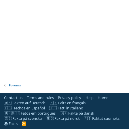
Forums
Contact us
Terms and rules
Privacy policy
Help
Home
🇩🇪 Fakten auf Deutsch
🇫🇷 Faits en français
🇪🇸 Hechos en Español
🇮🇹 Fatti in Italiano
🇧🇷 🇵🇹 Fatos em português
🇩🇰 Fakta på dansk
🇸🇪 Fakta på svenska
🇳🇴 Fakta på norsk
🇫🇮 Faktat suomeksi
🌍 Facts
R
S