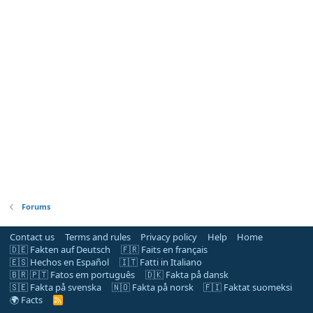
Forums
Contact us
Terms and rules
Privacy policy
Help
Home
🇩🇪 Fakten auf Deutsch
🇫🇷 Faits en français
🇪🇸 Hechos en Español
🇮🇹 Fatti in Italiano
🇧🇷 🇵🇹 Fatos em português
🇩🇰 Fakta på dansk
🇸🇪 Fakta på svenska
🇳🇴 Fakta på norsk
🇫🇮 Faktat suomeksi
🌍 Facts
R
S