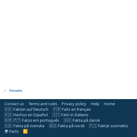
Forums
Contact us
Terms and rules
Privacy policy
Help
Home
🇩🇪 Fakten auf Deutsch
🇫🇷 Faits en français
🇪🇸 Hechos en Español
🇮🇹 Fatti in Italiano
🇧🇷 🇵🇹 Fatos em português
🇩🇰 Fakta på dansk
🇸🇪 Fakta på svenska
🇳🇴 Fakta på norsk
🇫🇮 Faktat suomeksi
🌍 Facts
R
S