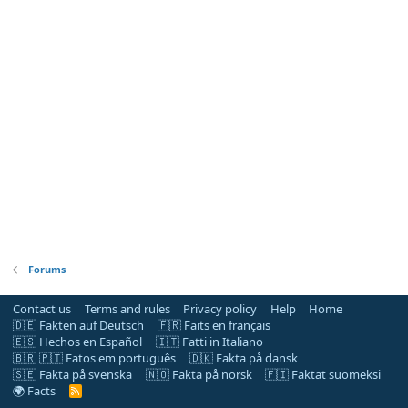
Forums
Contact us
Terms and rules
Privacy policy
Help
Home
🇩🇪 Fakten auf Deutsch
🇫🇷 Faits en français
🇪🇸 Hechos en Español
🇮🇹 Fatti in Italiano
🇧🇷 🇵🇹 Fatos em português
🇩🇰 Fakta på dansk
🇸🇪 Fakta på svenska
🇳🇴 Fakta på norsk
🇫🇮 Faktat suomeksi
🌍 Facts
R
S