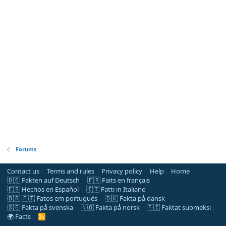
Forums
Contact us
Terms and rules
Privacy policy
Help
Home
🇩🇪 Fakten auf Deutsch
🇫🇷 Faits en français
🇪🇸 Hechos en Español
🇮🇹 Fatti in Italiano
🇧🇷 🇵🇹 Fatos em português
🇩🇰 Fakta på dansk
🇸🇪 Fakta på svenska
🇳🇴 Fakta på norsk
🇫🇮 Faktat suomeksi
🌍 Facts
R
S