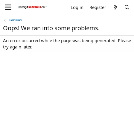
Log in
Register
Forums
Oops! We ran into some problems.
An error occurred while the page was being generated. Please
try again later.