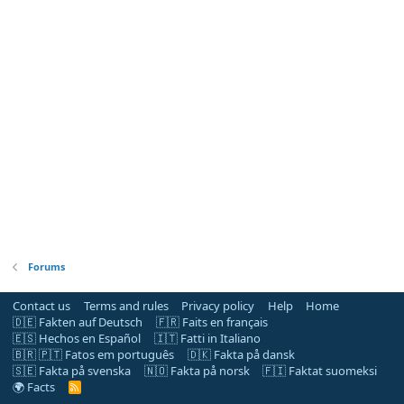
Forums
Contact us
Terms and rules
Privacy policy
Help
Home
🇩🇪 Fakten auf Deutsch
🇫🇷 Faits en français
🇪🇸 Hechos en Español
🇮🇹 Fatti in Italiano
🇧🇷 🇵🇹 Fatos em português
🇩🇰 Fakta på dansk
🇸🇪 Fakta på svenska
🇳🇴 Fakta på norsk
🇫🇮 Faktat suomeksi
🌍 Facts
R
S