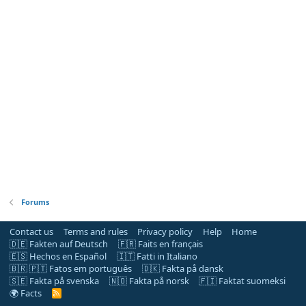
Forums
Contact us
Terms and rules
Privacy policy
Help
Home
🇩🇪 Fakten auf Deutsch
🇫🇷 Faits en français
🇪🇸 Hechos en Español
🇮🇹 Fatti in Italiano
🇧🇷 🇵🇹 Fatos em português
🇩🇰 Fakta på dansk
🇸🇪 Fakta på svenska
🇳🇴 Fakta på norsk
🇫🇮 Faktat suomeksi
🌍 Facts
R
S