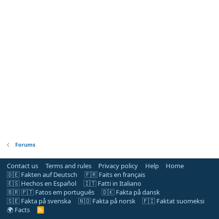
Forums
Contact us
Terms and rules
Privacy policy
Help
Home
🇩🇪 Fakten auf Deutsch
🇫🇷 Faits en français
🇪🇸 Hechos en Español
🇮🇹 Fatti in Italiano
🇧🇷 🇵🇹 Fatos em português
🇩🇰 Fakta på dansk
🇸🇪 Fakta på svenska
🇳🇴 Fakta på norsk
🇫🇮 Faktat suomeksi
🌍 Facts
R
S