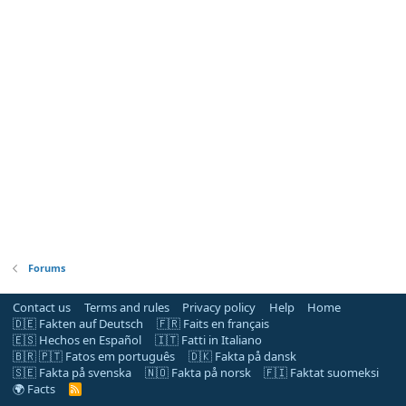
Forums
Contact us
Terms and rules
Privacy policy
Help
Home
🇩🇪 Fakten auf Deutsch
🇫🇷 Faits en français
🇪🇸 Hechos en Español
🇮🇹 Fatti in Italiano
🇧🇷 🇵🇹 Fatos em português
🇩🇰 Fakta på dansk
🇸🇪 Fakta på svenska
🇳🇴 Fakta på norsk
🇫🇮 Faktat suomeksi
🌍 Facts
R
S