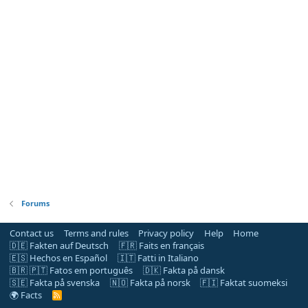
Forums
Contact us
Terms and rules
Privacy policy
Help
Home
🇩🇪 Fakten auf Deutsch
🇫🇷 Faits en français
🇪🇸 Hechos en Español
🇮🇹 Fatti in Italiano
🇧🇷 🇵🇹 Fatos em português
🇩🇰 Fakta på dansk
🇸🇪 Fakta på svenska
🇳🇴 Fakta på norsk
🇫🇮 Faktat suomeksi
🌍 Facts
R
S