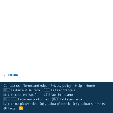
Forums
Contact us
Terms and rules
Privacy policy
Help
Home
🇩🇪 Fakten auf Deutsch
🇫🇷 Faits en français
🇪🇸 Hechos en Español
🇮🇹 Fatti in Italiano
🇧🇷 🇵🇹 Fatos em português
🇩🇰 Fakta på dansk
🇸🇪 Fakta på svenska
🇳🇴 Fakta på norsk
🇫🇮 Faktat suomeksi
🌍 Facts
R
S