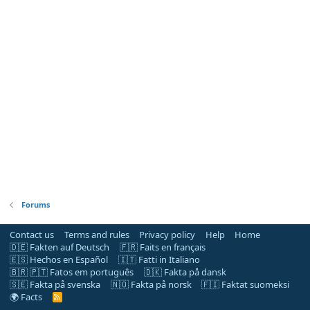
Forums
Contact us
Terms and rules
Privacy policy
Help
Home
🇩🇪 Fakten auf Deutsch
🇫🇷 Faits en français
🇪🇸 Hechos en Español
🇮🇹 Fatti in Italiano
🇧🇷 🇵🇹 Fatos em português
🇩🇰 Fakta på dansk
🇸🇪 Fakta på svenska
🇳🇴 Fakta på norsk
🇫🇮 Faktat suomeksi
🌍 Facts
R
S