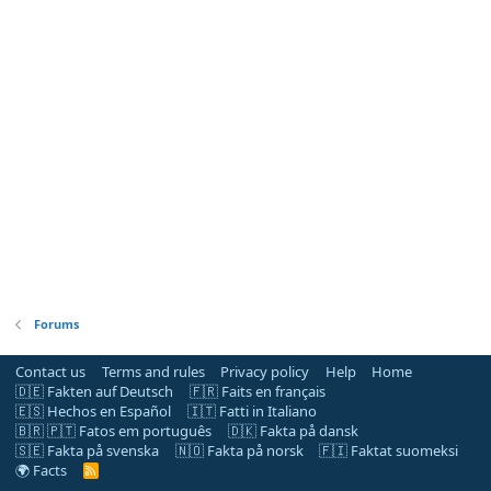
Forums
Contact us
Terms and rules
Privacy policy
Help
Home
🇩🇪 Fakten auf Deutsch
🇫🇷 Faits en français
🇪🇸 Hechos en Español
🇮🇹 Fatti in Italiano
🇧🇷 🇵🇹 Fatos em português
🇩🇰 Fakta på dansk
🇸🇪 Fakta på svenska
🇳🇴 Fakta på norsk
🇫🇮 Faktat suomeksi
🌍 Facts
R
S