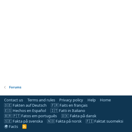
Forums
Contact us
Terms and rules
Privacy policy
Help
Home
🇩🇪 Fakten auf Deutsch
🇫🇷 Faits en français
🇪🇸 Hechos en Español
🇮🇹 Fatti in Italiano
🇧🇷 🇵🇹 Fatos em português
🇩🇰 Fakta på dansk
🇸🇪 Fakta på svenska
🇳🇴 Fakta på norsk
🇫🇮 Faktat suomeksi
🌍 Facts
R
S