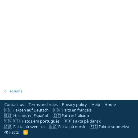
Forums
Contact us
Terms and rules
Privacy policy
Help
Home
🇩🇪 Fakten auf Deutsch
🇫🇷 Faits en français
🇪🇸 Hechos en Español
🇮🇹 Fatti in Italiano
🇧🇷 🇵🇹 Fatos em português
🇩🇰 Fakta på dansk
🇸🇪 Fakta på svenska
🇳🇴 Fakta på norsk
🇫🇮 Faktat suomeksi
🌍 Facts
R
S