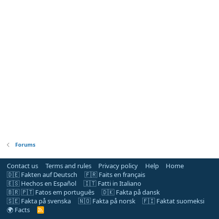
Forums
Contact us
Terms and rules
Privacy policy
Help
Home
🇩🇪 Fakten auf Deutsch
🇫🇷 Faits en français
🇪🇸 Hechos en Español
🇮🇹 Fatti in Italiano
🇧🇷 🇵🇹 Fatos em português
🇩🇰 Fakta på dansk
🇸🇪 Fakta på svenska
🇳🇴 Fakta på norsk
🇫🇮 Faktat suomeksi
🌍 Facts
R
S