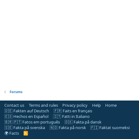
Forums
Contact us
Terms and rules
Privacy policy
Help
Home
🇩🇪 Fakten auf Deutsch
🇫🇷 Faits en français
🇪🇸 Hechos en Español
🇮🇹 Fatti in Italiano
🇧🇷 🇵🇹 Fatos em português
🇩🇰 Fakta på dansk
🇸🇪 Fakta på svenska
🇳🇴 Fakta på norsk
🇫🇮 Faktat suomeksi
🌍 Facts
R
S