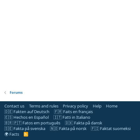
Forums
Contact us
Terms and rules
Privacy policy
Help
Home
🇩🇪 Fakten auf Deutsch
🇫🇷 Faits en français
🇪🇸 Hechos en Español
🇮🇹 Fatti in Italiano
🇧🇷 🇵🇹 Fatos em português
🇩🇰 Fakta på dansk
🇸🇪 Fakta på svenska
🇳🇴 Fakta på norsk
🇫🇮 Faktat suomeksi
🌍 Facts
R
S