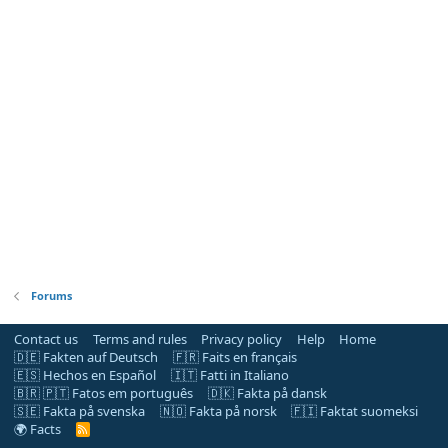
Forums
Contact us
Terms and rules
Privacy policy
Help
Home
🇩🇪 Fakten auf Deutsch
🇫🇷 Faits en français
🇪🇸 Hechos en Español
🇮🇹 Fatti in Italiano
🇧🇷 🇵🇹 Fatos em português
🇩🇰 Fakta på dansk
🇸🇪 Fakta på svenska
🇳🇴 Fakta på norsk
🇫🇮 Faktat suomeksi
🌍 Facts
R
S