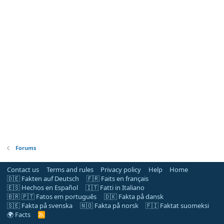
Forums
Contact us
Terms and rules
Privacy policy
Help
Home
🇩🇪 Fakten auf Deutsch
🇫🇷 Faits en français
🇪🇸 Hechos en Español
🇮🇹 Fatti in Italiano
🇧🇷 🇵🇹 Fatos em português
🇩🇰 Fakta på dansk
🇸🇪 Fakta på svenska
🇳🇴 Fakta på norsk
🇫🇮 Faktat suomeksi
🌍 Facts
R
S