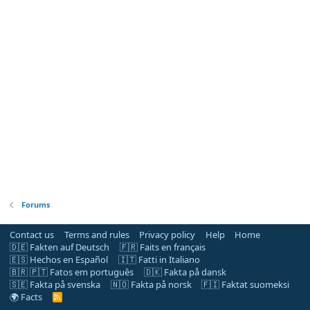
Forums
Contact us
Terms and rules
Privacy policy
Help
Home
🇩🇪 Fakten auf Deutsch
🇫🇷 Faits en français
🇪🇸 Hechos en Español
🇮🇹 Fatti in Italiano
🇧🇷 🇵🇹 Fatos em português
🇩🇰 Fakta på dansk
🇸🇪 Fakta på svenska
🇳🇴 Fakta på norsk
🇫🇮 Faktat suomeksi
🌍 Facts
R
S